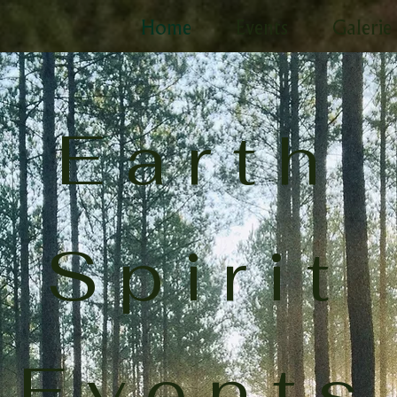
Home
Events
Galerie
Earth
Spirit
Events